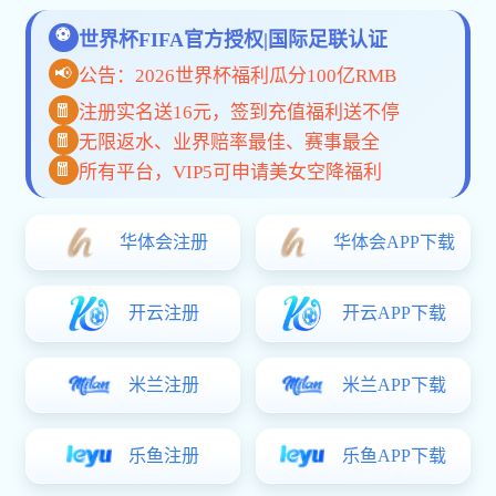
罗塞尼尔回忆世界杯决赛现场观察
恩佐展现天赋与赢家气质
2026-06-18 00:57
35 次阅读