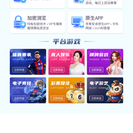
人看到了他未来成为顶尖前锋的潜力。
2、场上意识与判断
罗塞尼尔特别赞赏的是恩佐在场上的敏锐洞察力。他
总能迅速判断出比赛形势，并做出相应反应。在一次
进攻组织中，他敏锐地察觉到防守方出现空档，立即
指挥队友进行配合，将机会转化为进攻。这种良好的
场上意识，不仅提高了球队整体表现，也为自己创造
了更多机会。
此外，恩佐善于阅读对手动作，通过细致观察来预测
他们下一步动作，从而提前做好准备。在面对强大对
手时，他依然能够保持冷静，为球队制定有效策略。
这种智慧与勇气结合，使他在比赛中的表现更加稳
定。