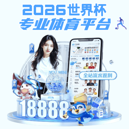
注册入口
全天更新 ·
6686官方登录入
口
赛事实时同步
无论您身在何处，
6686官方登录入口APP
为您带来
高速、高清、稳定的观赛体验。
下载客户端
网页端访问