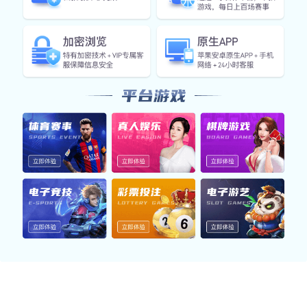
持续优化，数据驱动
平台基于用户行为分析，不断迭代功能细节与视觉交
互体验，结合 AI 智能算法与赛事数据，为用户提供
精准内容分发与个性化推荐，增强整体互动价值。
为什么全球用户都信赖6686官方登录
入口？
我们不仅是体育赛事数据平台，更是一站式的信
息服务提供商。从实时数据同步到安全机制建
设，再到用户服务体系，6686官方登录入口始终
致力于为全球用户带来可靠、高效、便捷的综合