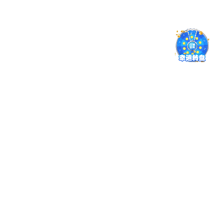
互动内容
提供多种媒体形式如图文、短视频、集锦回顾，提升6686
官方登录入口 的平台使用粘性与用户参与感。
多维安全防御模型
6686官方登录入口从多个层面构建立体式防御体系，涵盖数
据传输、账户操作与隐私保护，力求为用户营造安全、稳定
的使用体验。