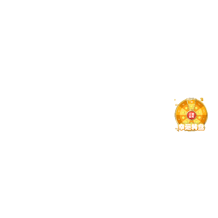
到如此严重打击后，保罗意识到自己必须采取行动。
他希望通过取得巨大的成功来改变公众对他的看法，
同时也帮助尼克斯树立起崭新的形象。在这个过程
中，他相信个人与团队能够共同成长，让历史遗憾化
为今后的动力。
因此，在这样的背景下，对于保罗来说，一场60分的
大胜不仅仅代表着积分上的成功，更象征着一种心理
上的解脱和转变。这既是他自身职业生涯的一次修
复，也是他所效力球队形象的一次重塑。
3、球迷期待与支持
作为职业篮球运动员，球迷们给予了运动员无尽的支
持与期待。在经历了58分惨败后，许多忠实粉丝自然
会感到失望与沮丧。因此，保罗希望看到尼克斯取得