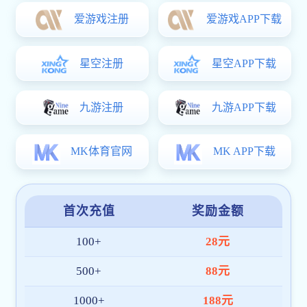
首页
/
体育新闻
在篮球的世界里，比赛不仅仅是分数的较量，更是心
理上的对抗。保罗作为一名资深球员，深知这一点。
在经历了尼克斯队以58分的惨败后，他心中的创伤仍
然难以愈合。为了抹去这段痛苦的记忆，保罗希望尼
克斯能够以60分的大胜来实现自我救赎。这不仅是一
场比赛的胜利，更是对过去失利的一种反击和重塑。
在接下来的讨论中，我们将从多个角度深入分析保罗
这一愿望背后的原因，包括球队士气、历史遗憾、球
迷期待以及个人情感等方面，这些都构成了他渴望看
见大胜的深层次动机。
1、球队士气的重要性