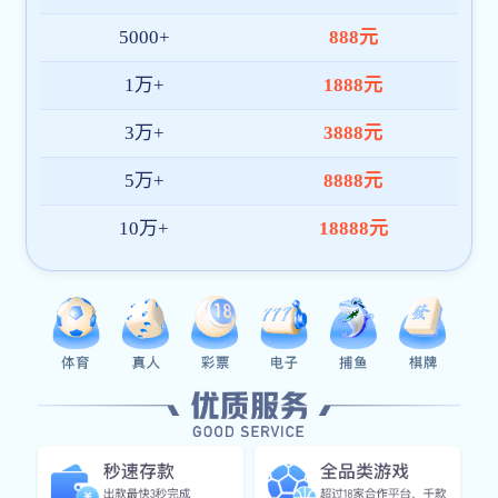
在竞技体育中，球队士气往往决定了比赛的结果。对
于尼克斯来说，以58分之差输给对手无疑是一个巨大
的打击。这种惨败不仅让球队信心受挫，也让球员们
在心理上承受了巨大的压力。因此，保罗希望看到球
队能够通过一场大胜来重建士气。他认为，大比分胜
利将会极大地提升全队的信心，让每位球员重新找到
自己的状态。
当球队在赛季中遭遇困境时，一场酣畅淋漓的胜利可
以起到至关重要的作用。这种胜利不仅能提升球员之
间的默契，还能增强彼此间的信任感。特别是在经历
了一场惨败之后，队友们需要互相鼓励与支持，而一
场60分的大胜恰恰可以成为这种团结力量的重要来
源。