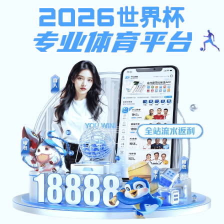
注册入口
全天更新 ·
6686官方登录
入口
赛事实时同步
无论您身在何处，
6686官方登录入口APP
为您带来
高速、高清、稳定的观赛体验。
下载客户端
网页端访问