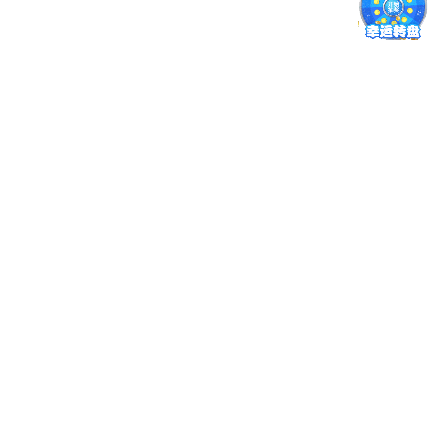
同时，俱乐部还注重与球迷之间建立紧密联系，经常
举办各类活动以增进互动，使得每一个成员都能参与
到球队的发展当中，从而形成强大的凝聚力。这种积
极向上的氛围，无疑给新加入球队的小将们带来了巨
大的鼓舞。
3、俱乐部对球员发展的支持
拜仁慕尼黑对于每一位成员的发展都抱有极大的期
望，他们会根据不同球员特点制定个性化训练计划，
以帮助他们更好地提升自己。例如，对于像伊藤洋辉
这样的年轻人来说，在赛季初期就会安排专门针对性
的训练课程，以确保他能够适应高强度比赛环境。
除了日常训练外，俱乐部还定期组织心理辅导和战术
分析课程，让球员们能够全面提升自身素质。这样全