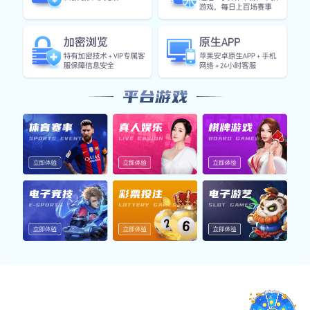
仅提高了自己的技术水平，也增加了与世界级球员同
场竞技的机会。他加盟拜仁慕尼黑后，更是引发了广
泛关注，这标志着他事业的新高峰。
2、拜仁慕尼黑的文化特点
作为德国乃至欧洲最成功的足球俱乐部之一，拜仁慕
尼黑拥有独特且深厚的球队文化。这种文化强调团队
合作、拼搏精神以及对胜利的不懈追求，使得每一位
加入球队的人都感受到浓厚的归属感。
此外，拜仁慕尼黑致力于培养年轻人才，他们有完善
的发展体系，通过青训营选拔并培养潜力股，为他们
提供充分的发展空间。这种重视青年才俊成长的方
法，使得许多年轻球员能够在这里快速适应并发挥出
色。