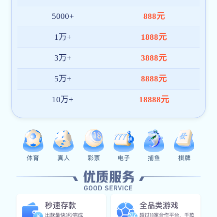
1、伊藤洋辉的职业生涯
伊藤洋辉出生于1996年，是一名杰出的日本足球运动
员。自小便展现出非凡的足球天赋，他在青少年时期
便开始受到各大俱乐部的关注。经过多年的努力，他
终于在成年联赛中崭露头角，成为了一名备受瞩目的
中场球员。
在他的职业生涯初期，伊藤洋辉曾效力于日本国内的
一些顶级俱乐部，在那里积累了丰富的比赛经验。他
凭借灵活的跑位和精准的传球能力，逐渐赢得教练和
队友们的信任。在比赛中，他往往能够化解危机，为
球队创造机会，成为场上的关键人物。
随着时间推移，伊藤洋辉选择前往欧洲发展，这样不